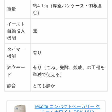
約4.1kg（厚釜パンケース・羽根含
重量
む）
イースト
自動投入
無
機能
タイマー
有り
機能
独立モー
有り（こね、発酵、焼成、の工程を
ド
単独で使える）
静音
とても静か
recolte コンパクトベーカリー ク
リームホワイト RBK-1(W)